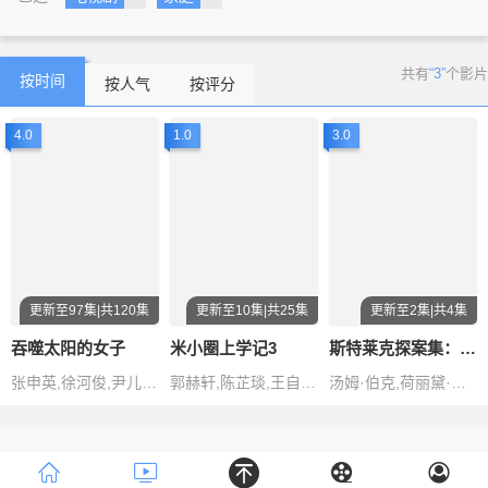
共有
“3”
个影片
按时间
按人气
按评分
4.0
1.0
3.0
更新至97集|共120集
更新至10集|共25集
更新至2集|共4集
吞噬太阳的女子
米小圈上学记3
斯特莱克探案集：墨黑之心第六季
张申英,徐河俊,尹儿贞,吴彰锡
郭赫轩,陈芷琰,王自健,李正彦琦,鹤男
汤姆·伯克,荷丽黛·格兰杰,娜塔莎·奥基弗,鲁斯·西恩,杰克·格林利
Copyright © 2016-2018
www.
ZanPianCms
.Com
.All Rights
Reserved .