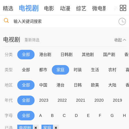
电视剧
精选
电影
动漫
综艺
微电影
新闻
输入关键词搜索
电视剧
重新筛选
收起
分类
全部
港台剧
日韩剧
其他剧
国产剧
香
类型
全部
都市
家庭
时装
生活
农村
地区
全部
中国
港台
日韩
欧美
大陆
年代
全部
2023
2022
2021
2020
2019
字母
全部
A
B
C
D
E
F
G
H
已选
电视剧
家庭