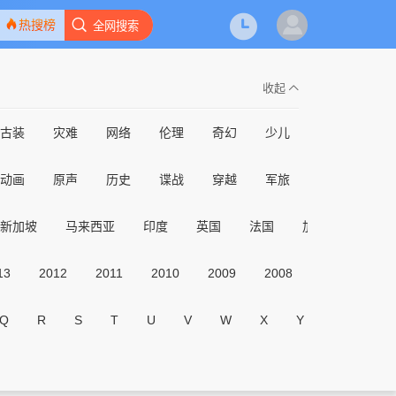
热搜榜
全网搜索
收起
古装
灾难
网络
伦理
奇幻
少儿
亲子
动作
动画
原声
历史
谍战
穿越
军旅
家庭
预告
新加坡
马来西亚
印度
英国
法国
加拿大
其它
13
2012
2011
2010
2009
2008
2007
20
Q
R
S
T
U
V
W
X
Y
Z