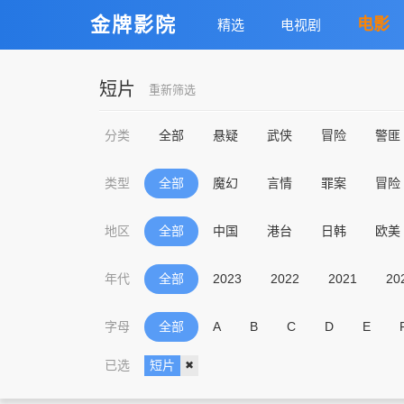
金牌影院
电影
精选
电视剧
短片
重新筛选
分类
全部
悬疑
武侠
冒险
警匪
类型
全部
魔幻
言情
罪案
冒险
地区
全部
中国
港台
日韩
欧美
年代
全部
2023
2022
2021
20
字母
全部
A
B
C
D
E
已选
短片