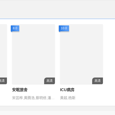
8.0
10.0
高清
高清
高清
安眠旅舍
ICU病房
宋芸桦,黄腾浩,蔡明修,潘亲御,李家珍
黄超,杨斯