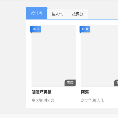
按时间
按人气
按评分
10.0
10.0
高清
驯服坏男孩
阿添
高太燮,이의섭
龙劭华,郑志伟