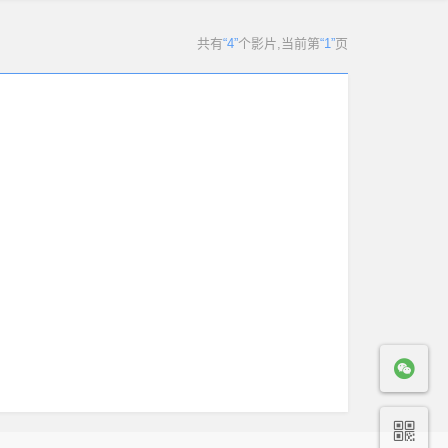
共有
“4”
个影片
,当前第
“1”
页