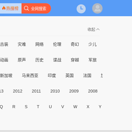
热搜榜
全网搜索
收起
古装
灾难
网络
伦理
奇幻
少儿
亲子
动作
动画
原声
历史
谍战
穿越
军旅
家庭
预告
新加坡
马来西亚
印度
英国
法国
加拿大
其它
13
2012
2011
2010
2009
2008
2007
20
Q
R
S
T
U
V
W
X
Y
Z