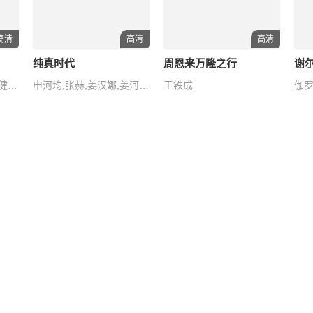
高清
高清
高清
纯真时代
周恩来万隆之行
谢
杏,松重丰,滨田岳,高良健吾,美保纯
申河均,张赫,姜汉娜,姜河那,孙秉浩
王铁成