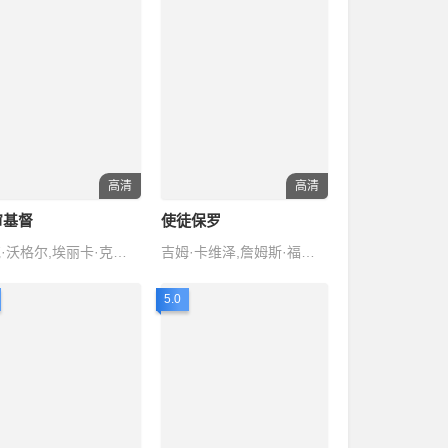
高清
高清
审基督
使徒保罗
迈克·沃格尔,埃丽卡·克里斯滕森,费·唐纳薇,罗伯特·福斯特,弗兰基·费森
吉姆·卡维泽,詹姆斯·福克纳,奥利维埃·马丁内斯,琼妮·威利,约翰·林奇
5.0