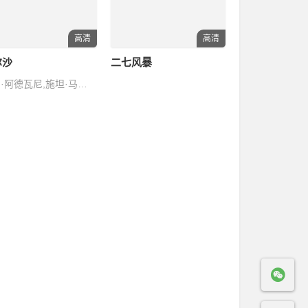
高清
高清
尔沙
二七风暴
伽罗·阿德瓦尼,施坦·马洛萨,帕旺·乔普拉