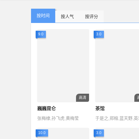
按时间
按人气
按评分
9.0
3.0
高清
巍巍昆仑
茶馆
张梅棣,孙飞虎,黄梅莹
10.0
3.0