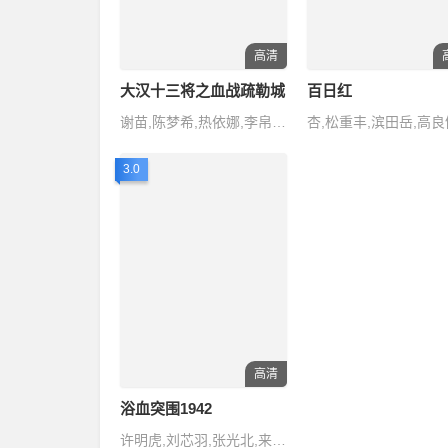
高清
大汉十三将之血战疏勒城
百日红
谢苗,陈梦希,热依娜,李帛轩,容尔甲
3.0
高清
浴血突围1942
许明虎,刘芯羽,张光北,来喜,杨子骅