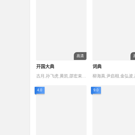
高清
开国大典
词典
古月,孙飞虎,黄凯,邵宏来,刘怀正
4.0
9.0