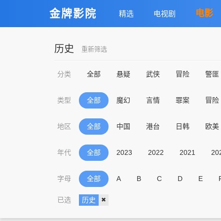
金牌影院
电影
精选
电视剧
历史
重新筛选
分类
全部
悬疑
武侠
冒险
警匪
类型
全部
魔幻
言情
罪案
冒险
地区
全部
中国
港台
日韩
欧美
年代
全部
2023
2022
2021
20
字母
全部
A
B
C
D
E
已选
历史