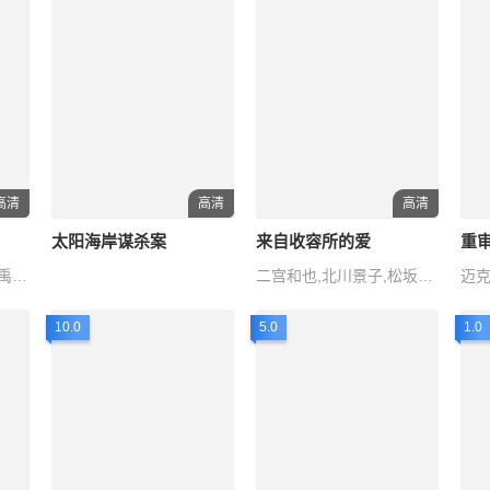
高清
高清
高清
太阳海岸谋杀案
来自收容所的爱
重
柳海真,尹启相,金弘波,禹贤,金太勋
二宫和也,北川景子,松坂桃李,中岛健人,桐谷健太
10.0
5.0
1.0