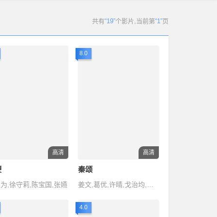
共有
“19”
个影片
,当前第
“1”
页
8.0
高清
高清
鞭
秦颂
为,徐守莉,陈宝国,张嬿
姜文,葛优,许晴,戈治均,王庆祥
4.0