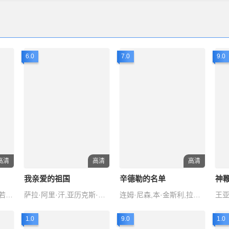
6.0
7.0
9.0
高清
高清
高清
我亲爱的祖国
辛德勒的名单
神
于是之,郑榕,蓝天野,英若诚,黄宗洛
萨拉·阿里·汗,亚历克斯·奥内尔,埃姆兰·哈希米
连姆·尼森,本·金斯利,拉尔夫·费因斯,卡罗琳·古多尔,乔纳森·萨加尔
王亚
1.0
9.0
1.0