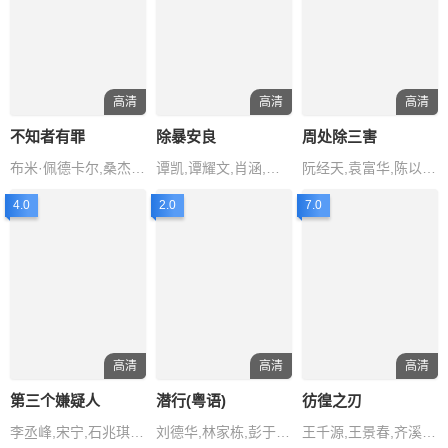
高清
高清
高清
不知者有罪
除暴安良
周处除三害
布米·佩德卡尔,桑杰·米什拉,AdityaSrivastav,SaiTamhankar,SuryaSharma
谭凯,谭耀文,肖涵,李思博,刘登宇,曹明华,刘芮侨
阮经天,袁富华,陈以文,王净,谢琼煖
4.0
2.0
7.0
高清
高清
高清
第三个嫌疑人
潜行(粤语)
彷徨之刃
李丞峰,宋宁,石兆琪,要武,姚金飞
刘德华,林家栋,彭于晏,刘雅瑟,任达华
王千源,王景春,齐溪,张宥浩,王天辰