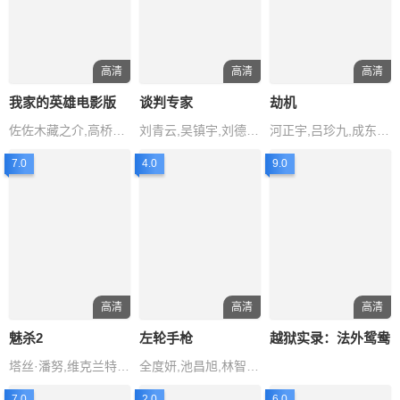
高清
高清
高清
我家的英雄电影版
谈判专家
劫机
佐佐木藏之介,高桥恭平,斋藤飞鸟,木村多江,神野三
刘青云,吴镇宇,刘德华,苗侨伟,姜皓
河正宇,吕珍九,成东日,蔡秀彬
7.0
4.0
9.0
高清
高清
高清
魅杀2
左轮手枪
越狱实录：法外鸳鸯
塔丝·潘努,维克兰特·梅西,桑尼·考沙尔,吉米·舍尔吉勒,GautamS.Gadaball
全度妍,池昌旭,林智妍,李政宰,金俊
7.0
2.0
6.0