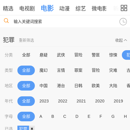
电影
精选
电视剧
动漫
综艺
微电影
新闻
输入关键词搜索
犯罪
重新筛选
收起
分类
全部
悬疑
武侠
冒险
警匪
惊悚
类型
全部
魔幻
言情
罪案
冒险
灾难
地区
全部
中国
港台
日韩
欧美
大陆
年代
全部
2023
2022
2021
2020
2019
字母
全部
A
B
C
D
E
F
G
H
已选
犯罪