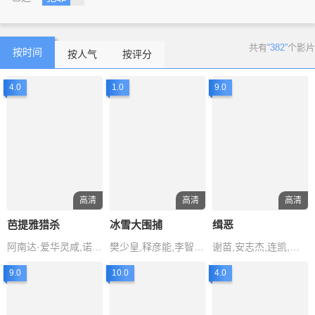
共有
“382”
个影片
按时间
按人气
按评分
4.0
1.0
9.0
高清
高清
高清
芭提雅猎杀
冰雪大围捕
缉恶
阿南达·爱华灵咸,诺艾·普鲁,吉拉宇·丹特古,赖拉·邦雅淑,塔内·瓦拉库努
樊少皇,释彦能,李智,程砚秋,白红标
谢苗,安志杰,连凯,洪爽,尹聪
9.0
10.0
4.0