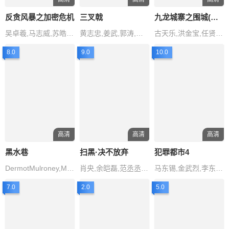
反贪风暴之加密危机
三叉戟
九龙城寨之围城(粤语)
吴卓羲,马志威,苏皓儿,张建声,吴家丽
黄志忠,姜武,郭涛,欧豪,韩庚
古天乐,洪金宝,任贤齐,林峯,刘俊
8.0
9.0
10.0
高清
高清
高清
黑水巷
扫黑·决不放弃
犯罪都市4
DermotMulroney,MinkaKelly,DermotMulroneyMinkaKellyMaggieGrace
肖央,余皑磊,范丞丞,李诚儒,耿
马东锡,金武烈,李东辉,朴智焕,李主
7.0
2.0
5.0