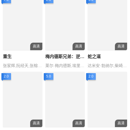
高清
高清
高清
重生
梅内德斯兄弟：逆伦血案
蛇之道
张家辉,阮经天,张榕容,马浴柯,陈国
莱尔·梅内德斯,埃里克·梅内德斯
达米安·勃纳尔,柴崎幸,西岛秀俊,青木崇高,马修·阿马立
2.0
5.0
2.0
高清
高清
高清