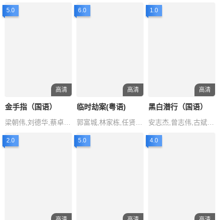
5.0
6.0
1.0
高清
高清
高清
金手指（国语）
临时劫案(粤语)
黑白潜行（国语）
梁朝伟,刘德华,蔡卓妍,任达华,方中信
郭富城,林家栋,任贤齐,张可颐,林雪
安志杰,曾志伟,古斌,何珮瑜,洪浚嘉
2.0
5.0
4.0
高清
高清
高清