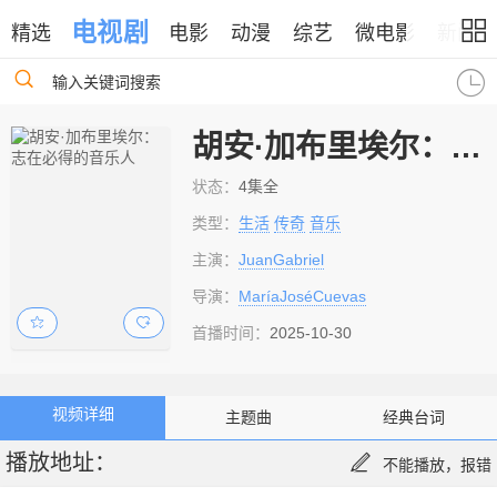
电视剧
精选
电影
动漫
综艺
微电影
新闻
输入关键词搜索
胡安·加布里埃尔：志在必得的音乐人
状态：
4集全
类型：
生活
传奇
音乐
主演：
JuanGabriel
导演：
MaríaJoséCuevas
首播时间：
2025-10-30
视频详细
主题曲
经典台词
播放地址：
不能播放，报错