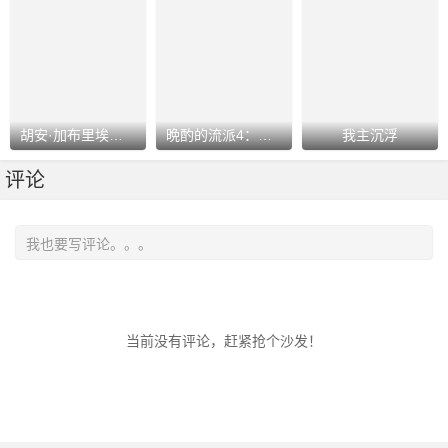
胡安·加布里埃尔：志在必得的音乐人
晩酌的流派4：秋冬篇
我主沉浮
评论
当前没有评论，赶紧抢个沙发！