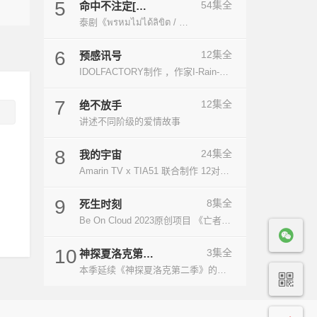
5
54集全
命中不注定[泰
语版]
泰剧《พรหมไม่ได้ลิขิต / …
6
12集全
预感讯号
IDOLFACTORY制作 ，作家I-Rain-Yia…
7
12集全
绝不放手
讲述不同阶级的爱情故事
8
24集全
我的宇宙
Amarin TV x TIA51 联合制作 12对CP，…
9
8集全
死生时刻
Be On Cloud 2023原创项目 《亡者之谜》《…
10
3集全
神探夏洛克第三
季
本季延续《神探夏洛克第二季》的剧情，在莱…