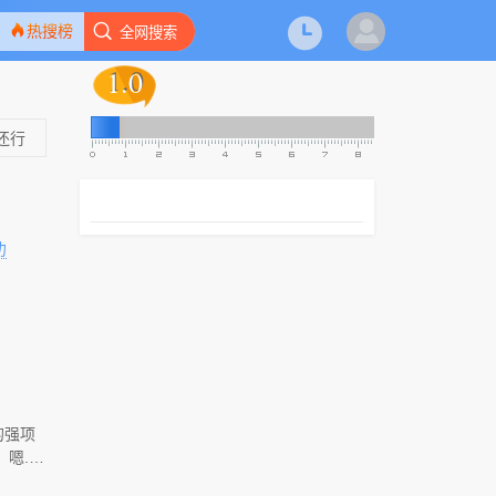
热搜榜
全网搜索
1.0
1.0
还行
叻
的强项
...
和谁》