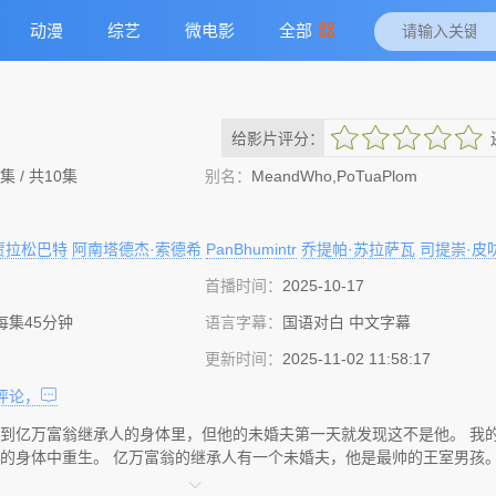
动漫
综艺
微电影
全部
给影片评分：
很差
较差
还行
推荐
力荐
集 / 共10集
别名：
MeandWho,PoTuaPlom
贾拉松巴特
阿南塔德杰·索德希
PanBhumintr
乔提帕·苏拉萨瓦
司提崇·皮
首播时间：
2025-10-17
 每集45分钟
语言字幕：
国语对白 中文字幕
更新时间：
2025-11-02 11:58:17
评论，
到亿万富翁继承人的身体里，但他的未婚夫第一天就发现这不是他。 我
的身体中重生。 亿万富翁的继承人有一个未婚夫，他是最帅的王室男孩。 嗯.
起，我就被未婚夫识破真身了.... ~~改编自wickedwish_的小说《我