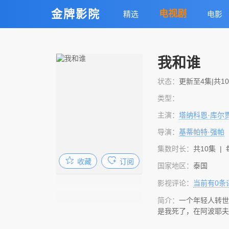
金牌影院
电视剧
精选
电影
我和谁
状态：
更新至4集|共10
类型：
主演：
塔纳科恩·库尔
导演：
基蒂帕特·强帕
集数时长：
共10集 |
收藏
订阅
国家地区：
泰国
影视评论：
当前有
0
条
简介：
一个年轻人转世
是我死了，在阿波耶夫
从我不是阿波耶夫的第一天