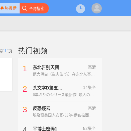
热搜榜
全网搜索
热门视频
第
“1”
页
1
高清
东北告别天团
范大明白（崔志佳 饰）在东北从事着白事行…
2
14集全
头文字D第五季
頭文字DFifthSt
6年ぶりのシリーズ最新作! 最大の山場であ…
age
3
高清
反恐疑云
埃及裔美国人安瓦•艾尔•伊布拉西米（奥玛…
4
52集全
平博士密码1