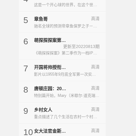
这是一个开心球的世界，在这个世界有着许许…
5
高清
章鱼哥
驰名全球的预测帝章鱼保罗之子－－保罗二世…
6
萌探探探案第二
更新至20220813期
季
《萌探探探案》第二季作为一档IP推理欢乐解…
7
高清
开国将帅授衔19
55
影片以1955年9月底全军第一次实施授衔授勋…
8
高清
唐顿庄园：2012
圣诞特别篇Dow
特别篇开始，Mary（米歇尔·道克瑞 Mich…
ntonAbbey：A
JourneytotheHi
9
高清
乡村女人
ghlands
重点描述了几个生活在农村一个村里的女人所…
10
高清
女大法官金斯伯