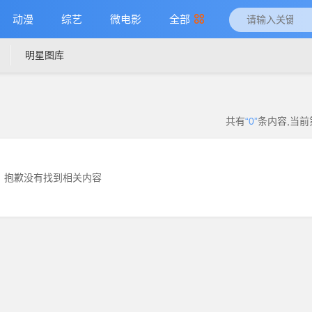
动漫
综艺
微电影
全部
明星图库
共有
“0”
条内容
,当前
抱歉没有找到相关内容