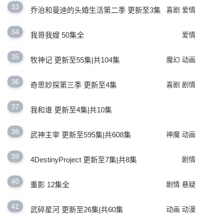
33
乔治和曼迪的头婚生活第二季 更新至3集
喜剧
爱情
34
我哥我嫂 50集全
爱情
35
牧神记 更新至55集|共104集
魔幻
动画
36
奇思妙探第三季 更新至4集
喜剧
剧情
37
我和谁 更新至4集|共10集
38
武神主宰 更新至595集|共608集
神魔
动画
39
4DestinyProject 更新至7集|共8集
剧情
40
重影 12集全
剧情
悬疑
41
武碎星河 更新至26集|共60集
动画
动漫