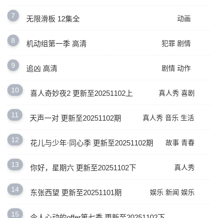
7
无限滑板 12集全
动画
8
机动组第一季 高清
犯罪
剧情
9
追凶 高清
剧情
动作
10
喜人奇妙夜2 更新至20251102上
真人秀
喜剧
11
天声一对 更新至20251102期
真人秀
音乐
生活
12
花儿与少年·同心季 更新至20251102期
故事
青春
13
你好，星期六 更新至20251102下
真人秀
14
东张西望 更新至20251101期
娱乐
新闻
娱乐
15
令人心动的offer第七季 更新至20251102下