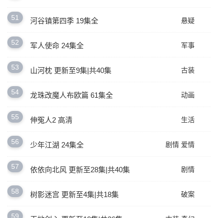
51
河谷镇第四季 19集全
悬疑
52
军人使命 24集全
军事
53
山河枕 更新至9集|共40集
古装
54
龙珠改魔人布欧篇 61集全
动画
55
伸冤人2 高清
生活
56
少年江湖 24集全
剧情
爱情
57
依依向北风 更新至28集|共40集
剧情
58
树影迷宫 更新至4集|共18集
破案
59