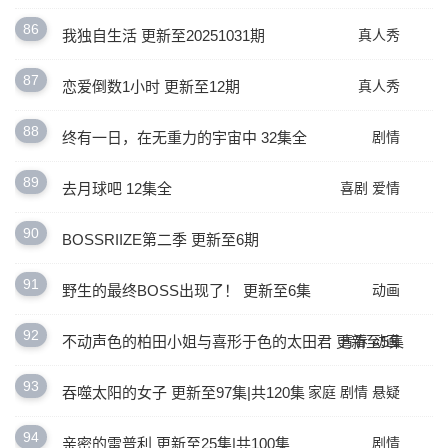
86
我独自生活 更新至20251031期
真人秀
87
恋爱倒数1小时 更新至12期
真人秀
88
终有一日，在无重力的宇宙中 32集全
剧情
89
去月球吧 12集全
喜剧
爱情
90
BOSSRIIZE第二季 更新至6期
91
野生的最终BOSS出现了！ 更新至6集
动画
92
不动声色的柏田小姐与喜形于色的太田君 更新至5集
青春
动画
93
吞噬太阳的女子 更新至97集|共120集
家庭
剧情
悬疑
94
亲密的雷普利 更新至25集|共100集
剧情