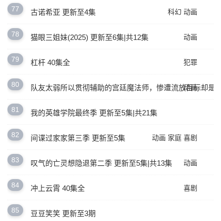
77
古诺希亚 更新至4集
科幻
动画
78
猫眼三姐妹(2025) 更新至6集|共12集
动画
79
杠杆 40集全
犯罪
80
队友太弱所以贯彻辅助的宫廷魔法师，惨遭流放目标却是最
动画
81
我的英雄学院最终季 更新至5集|共21集
82
间谍过家家第三季 更新至5集
动画
家庭
喜剧
83
叹气的亡灵想隐退第二季 更新至5集|共13集
动画
84
冲上云霄 40集全
喜剧
85
豆豆笑笑 更新至3期