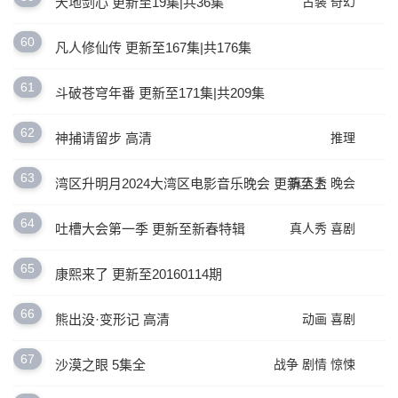
天地剑心 更新至19集|共36集
古装
奇幻
60
凡人修仙传 更新至167集|共176集
61
斗破苍穹年番 更新至171集|共209集
62
神捕请留步 高清
推理
63
湾区升明月2024大湾区电影音乐晚会 更新至上
真人秀
晚会
64
吐槽大会第一季 更新至新春特辑
真人秀
喜剧
65
康熙来了 更新至20160114期
66
熊出没·变形记 高清
动画
喜剧
67
沙漠之眼 5集全
战争
剧情
惊悚