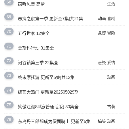
68
窃听风暴 高清
生活
69
恶搞之家第一季 更新至7集|共21集
动画
喜剧
70
五行世家 12集全
悬疑
冒险
71
莫斯科行动 31集全
72
河谷镇第三季 22集全
悬疑
爱情
73
终末摩托游 更新至5集|共12集
动画
74
综艺大热门 更新至202505029期
75
笑傲江湖84版(普通话版) 30集全
古装
76
东岛丹三郎想成为假面骑士 更新至5集
搞笑
动画