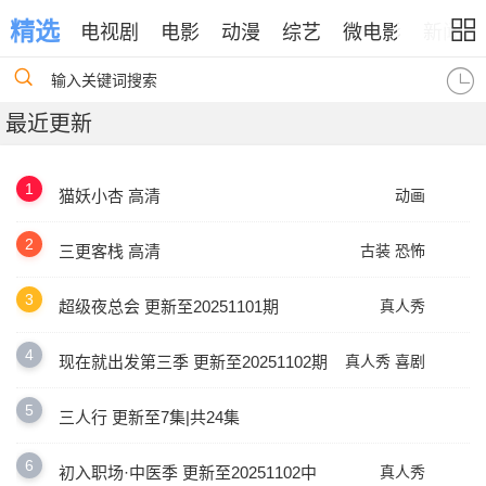
精选
电视剧
电影
动漫
综艺
微电影
新闻
输入关键词搜索
最近更新
1
猫妖小杏 高清
动画
2
三更客栈 高清
古装
恐怖
3
超级夜总会 更新至20251101期
真人秀
4
现在就出发第三季 更新至20251102期
真人秀
喜剧
5
三人行 更新至7集|共24集
6
初入职场·中医季 更新至20251102中
真人秀