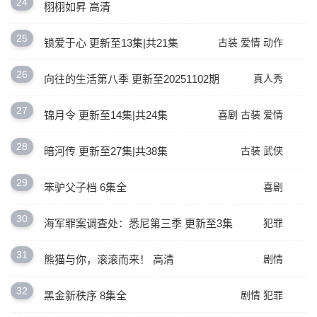
24
栩栩如昇 高清
25
锁爱于心 更新至13集|共21集
古装
爱情
动作
26
向往的生活第八季 更新至20251102期
真人秀
27
锦月令 更新至14集|共24集
喜剧
古装
爱情
28
暗河传 更新至27集|共38集
古装
武侠
29
笨驴父子档 6集全
喜剧
30
海军罪案调查处：悉尼第三季 更新至3集
犯罪
31
熊猫与你，滚滚而来！ 高清
剧情
32
黑金新秩序 8集全
剧情
犯罪