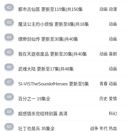
42
都市古仙医 更新至119集|共150集
动画
动漫
43
魔法公主的小烦恼 更新至8集|共16集
动画
44
缥缈剑仙传 更新至30集|共40集
动画
45
我在天庭收废品 更新至20集|共40集
动画
喜剧
46
武魂大陆 更新至17集|共48集
动画
47
SI-VISTheSoundofHeroes 更新至5集
青春
动画
48
百分之一 19集全
历史
爱情
49
超感猎杀完结特别篇 高清
科幻
50
壮丁也是兵 35集全
战争
年代
热血